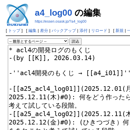
a4_log00
の編集
https://essen.osask.jp/?a4_log00
[
トップ
] [
編集
|
差分
|
バックアップ
|
添付
|
リロード
] [
新規
|