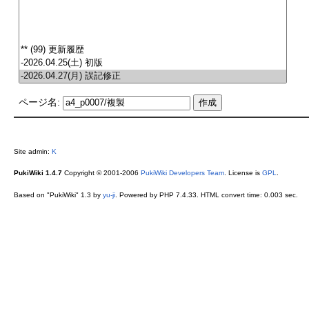
ページ名:
Site admin:
K
PukiWiki 1.4.7
Copyright © 2001-2006
PukiWiki Developers Team
. License is
GPL
.
Based on "PukiWiki" 1.3 by
yu-ji
. Powered by PHP 7.4.33. HTML convert time: 0.003 sec.