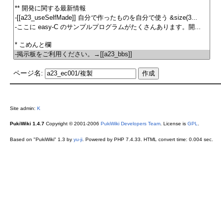
ページ名:
Site admin:
K
PukiWiki 1.4.7
Copyright © 2001-2006
PukiWiki Developers Team
. License is
GPL
.
Based on "PukiWiki" 1.3 by
yu-ji
. Powered by PHP 7.4.33. HTML convert time: 0.004 sec.