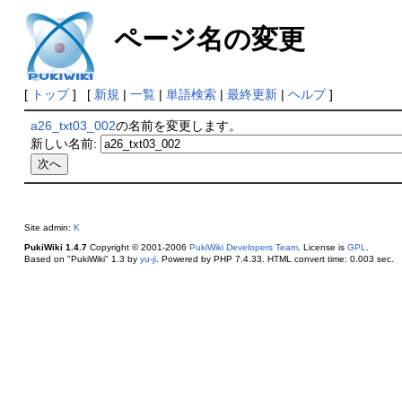
ページ名の変更
[
トップ
] [
新規
|
一覧
|
単語検索
|
最終更新
|
ヘルプ
]
a26_txt03_002
の名前を変更します。
新しい名前:
Site admin:
K
PukiWiki 1.4.7
Copyright © 2001-2006
PukiWiki Developers Team
. License is
GPL
.
Based on "PukiWiki" 1.3 by
yu-ji
. Powered by PHP 7.4.33. HTML convert time: 0.003 sec.