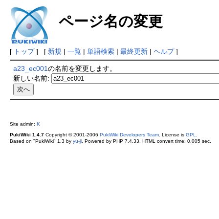
ページ名の変更
[
トップ
] [
新規
|
一覧
|
単語検索
|
最終更新
|
ヘルプ
]
a23_ec001
の名前を変更します。
新しい名前:
Site admin:
K
PukiWiki 1.4.7
Copyright © 2001-2006
PukiWiki Developers Team
. License is
GPL
.
Based on "PukiWiki" 1.3 by
yu-ji
. Powered by PHP 7.4.33. HTML convert time: 0.005 sec.