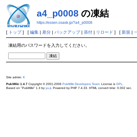
a4_p0008
の凍結
https://essen.osask.jp/?a4_p0008
[
トップ
] [
編集
|
差分
|
バックアップ
|
添付
|
リロード
] [
新規
|
凍結用のパスワードを入力してください。
Site admin:
K
PukiWiki 1.4.7
Copyright © 2001-2006
PukiWiki Developers Team
. License is
GPL
.
Based on "PukiWiki" 1.3 by
yu-ji
. Powered by PHP 7.4.33. HTML convert time: 0.002 sec.