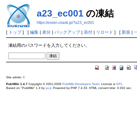
a23_ec001
の凍結
https://essen.osask.jp/?a23_ec001
[
トップ
] [
編集
|
差分
|
バックアップ
|
添付
|
リロード
] [
新規
|
凍結用のパスワードを入力してください。
Site admin:
K
PukiWiki 1.4.7
Copyright © 2001-2006
PukiWiki Developers Team
. License is
GPL
.
Based on "PukiWiki" 1.3 by
yu-ji
. Powered by PHP 7.4.33. HTML convert time: 0.002 sec.