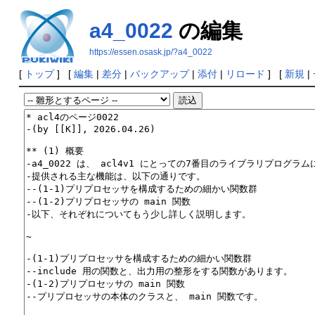
a4_0022
の編集
https://essen.osask.jp/?a4_0022
[
トップ
] [
編集
|
差分
|
バックアップ
|
添付
|
リロード
] [
新規
|