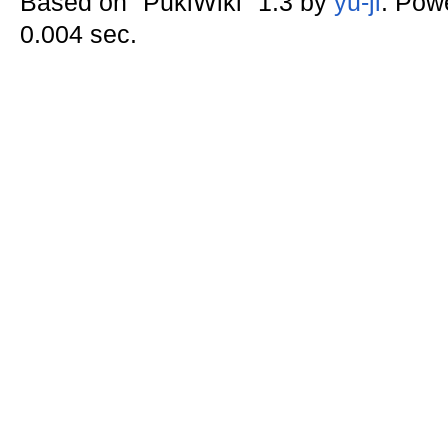
Based on "PukiWiki" 1.3 by
yu-ji
. Pow
0.004 sec.