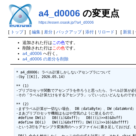
a4_d0006
の変更点
https://essen.osask.jp/?a4_d0006
[
トップ
] [
編集
|
差分
|
バックアップ
|
添付
|
リロード
] [
新規
|
追加された行は
この色
です。
削除された行は
この色
です。
a4_d0006
へ行く。
a4_d0006 の差分を削除
* a4_d0006: ラベル計算しかしないアセンブラについて

-(by [[K]], 2026.05.14)

** (1)

-プリプロセッサ関数でアセンブラを作ろうと思ったら、ラベル計算が必要
-その「ラベル計算だけをするアセンブラ」っていったいどんなものです
** (2)

-まずラベル計算が一切ない場合、 DB（dataByte）、DW（dataWor
-まあプリプロセッサ機能はもはや空気のように使えるので、

 #define DW(i)   DB((i)&0xff);   DB(((i)>>8)&0xff)

 #define DD(i)   DW((i)&0xffff); DW(((i)>>16)&0xffff)

-という2行をアセンブラ変換用のヘッダファイルに書き足しておけば、もは