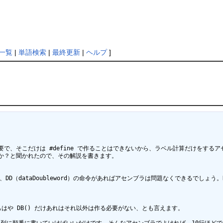
一覧
|
単語検索
|
最終更新
|
ヘルプ
]
で、そこだけは #define で作ることはできないから、ラベル計算だけをするア
か？と聞かれたので、その解説を書きます。

d）、DD（dataDoubleword）の命令があればアセンブラは問題なくできるでしょう
や DB() だけあれはそれ以外は作る必要がない、とも言えます。
