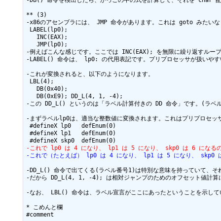
-DB() 命令を検出したら、かっこの中の式を計算して、それを ch
** (3)

-x86のアセンブラには、 JMP 命令があります。これは goto みた
 LABEL(lp0);

   INC(EAX);

   JMP(lp0);

-例えばこんな感じです。ここでは INC(EAX); を無限に繰り返すルー
-LABEL() 命令は、 lp0: の代用表記です。プリプロセッサが扱い
-これが変換されると、以下のようになります。

 LBL(4);

   DB(0x40);

   DB(0xE9); DD_L(4, 1, -4);

-この DD_L() というのは「ラベル計算付きの DD 命令」です。(ラ
-まずラベルlp0は、適当な整数値に変換されます。これはプリプロセッサ
 #defineX lp0   defEnum(0)

 #defineX lp1   defEnum(0)

-これで lp0 は 4 になり、 lp1 は 5 になり、 skp0 
-これで（たとえば） lp0 は 4 になり、 lp1 は 5 になり、
-DD_L() 命令で出てくる(ラベル番号1)は特別な意味を持っていて、そ
-だから DD_L(4, 1, -4); は相対ジャンプのためのオフセット値計
-なお、 LBL() 命令は、ラベル宣言がここにあったということを示し
* こめんと欄
