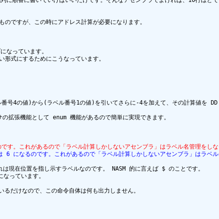
ar 配列に順番に書いていけばいいだけです。そんなアセンブラでよければ、10行ほ
いなものですが、この時にアドレス計算が必要になります。

プになっています。

やすい形式にするためにこうなっています。

ベル番号4の値)から(ラベル番号1の値)を引いてさらに-4を加えて、その計算値を DD
の拡張機能として enum 機能があるので簡単に実現できます。

は 6 になるのです。これがあるので「ラベル計算しかしないアセンブラ」はラベル名管理
 skp0 は 6 になるのです。これがあるので「ラベル計算しかしないアセンブラ」
れは現在位置を指し示すラベルなのです。 NASM 的に言えば $ のことです。

算になっています。

ているだけなので、この命令自体は何も出力しません。
