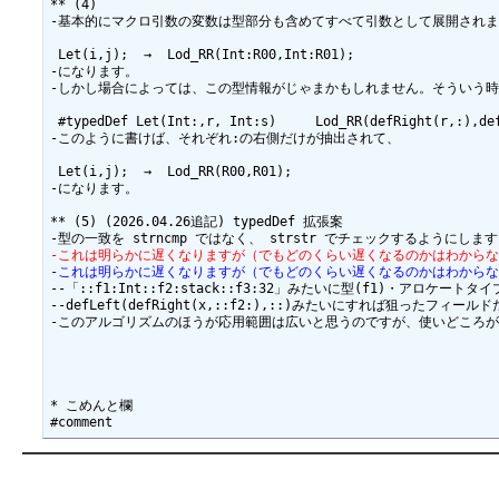
** (4)

-基本的にマクロ引数の変数は型部分も含めてすべて引数として展開されま
 Let(i,j);  →  Lod_RR(Int:R00,Int:R01);

-になります。

-しかし場合によっては、この型情報がじゃまかもしれません。そういう時は defR
 #typedDef Let(Int:,r, Int:s)     Lod_RR(defRight(r,:),def
-このように書けば、それぞれ:の右側だけが抽出されて、

 Let(i,j);  →  Lod_RR(R00,R01);

-になります。

** (5) (2026.04.26追記) typedDef 拡張案

-これは明らかに遅くなりますが（でもどのくらい遅くなるのかはわから
-これは明らかに遅くなりますが（でもどのくらい遅くなるのかはわから
--「::f1:Int::f2:stack::f3:32」みたいに型(f1)・ア
--defLeft(defRight(x,::f2:),::)みたいにすれば狙ったフィ
-このアルゴリズムのほうが応用範囲は広いと思うのですが、使いどころが
* こめんと欄
