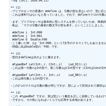
-(by [[K]], 2026.04.11)

** (1)

-プリプロセッサの普通の #define は、引数の型を見ないので、型に応じ
-これは便利ではないなと思っていました。それで、defineマクロの引
-まず、プリプロセッサは基本的に型システムを持っていないため、簡易的
-私は、「マクロ引数の最初の数文字が型を表す」ということにしました。
 #define i  Int:R00

 #define j  Int:R01

 #define d  Double:F00

-こう書いた時、iは「Int:R00」という7文字のテキストでしかありません
-同様にdはDouble型の「F00」です。

** (2)

-型付きdefineは次のように書きます。

 #typedDef Let(Int:,r, CInt:,i)    Lod_RI(r,i)

-これは第一引数rはInt型で、第二引数iはCInt型です（CIntはConstIn
 #typedDef Let(Int:,r, Int:,s)     Lod_RR(r,s)

-これは両引数ともInt型です。

-この2つのマクロは引数の数が同じですが、型によって区別されて適切なほ
** (3)

-この #typedDef ですが、実は型という概念を正しく反映しているわ
-ですから、その気になればいくらでも応用する余地があります。
