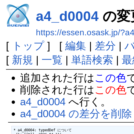
a4_d0004
の変
https://essen.osask.jp/?
[
トップ
] [
編集
|
差分
|
[
新規
|
一覧
|
単語検索
|
最
追加された行は
この色
削除された行は
この色
a4_d0004
へ行く。
a4_d0004 の差分を削除
* a4_d0004: typedDef について
