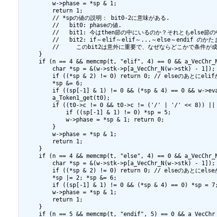
         w->phase = *sp & 1;

         return 1;

         // *spの値の説明： bit0-2に意味がある.

         //   bit0: phaseの値.

         //   bit1: 今はthen節の中にいるのか？それともelse節の中
         //   bit2: if～elif～elif～...～else～en
         //     このbit2は意外に重要で、なぜならどこかで条
     }

     if (n == 4 && memcmp(t, "elif", 4) == 0 && a_VecChr_N
         char *sp = &(w->stk->p[a_VecChr_N(w->stk) - 1]);

         if ((*sp & 2) != 0) return 0; // els
         *sp &= 6;

         if ((sp[-1] & 1) != 0 && (*sp & 4) == 0 && w->eva
         a_Token1_get(t0);

         if ((t0->c != 0 && t0->c != ('/' | '/' << 8)) || 
             if ((sp[-1] & 1) != 0) *sp = 5;

             w->phase = *sp & 1; return 0;

         }

         w->phase = *sp & 1;

         return 1;

     }

     if (n == 4 && memcmp(t, "else", 4) == 0 && a_VecChr_N
         char *sp = &(w->stk->p[a_VecChr_N(w->stk) - 1]);

         if ((*sp & 2) != 0) return 0; // elseのあとにe
         *sp |= 2; *sp &= 6;

         if ((sp[-1] & 1) != 0 && (*sp & 4) == 0) *sp = 7;
         w->phase = *sp & 1;

         return 1;

     }

     if (n == 5 && memcmp(t, "endif", 5) == 0 && a_VecChr_