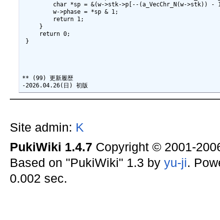
         char *sp = &(w->stk->p[--(a_VecChr_N(w->stk)) - 1
         w->phase = *sp & 1;

         return 1;

     }

     return 0;

 }

** (99) 更新履歴

Site admin:
K
PukiWiki 1.4.7
Copyright © 2001-20
Based on "PukiWiki" 1.3 by
yu-ji
. Pow
0.002 sec.