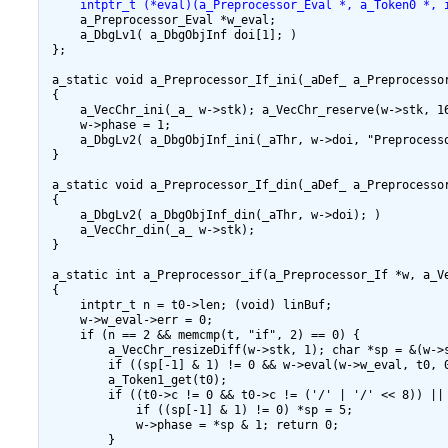
     intptr_t (*eval)(a_Preprocessor_Eval *, a_Token0 *, 
     a_Preprocessor_Eval *w_eval;

     a_DbgLv1( a_DbgObjInf doi[1]; )

 };

 a_static void a_Preprocessor_If_ini(_aDef_ a_Preprocessor
 {

     a_VecChr_ini(_a_ w->stk); a_VecChr_reserve(w->stk, 16
     w->phase = 1;

     a_DbgLv2( a_DbgObjInf_ini(_aThr, w->doi, "Preprocesso
 }

 a_static void a_Preprocessor_If_din(_aDef_ a_Preprocessor
 {

     a_DbgLv2( a_DbgObjInf_din(_aThr, w->doi); )

     a_VecChr_din(_a_ w->stk);

 }

 a_static int a_Preprocessor_if(a_Preprocessor_If *w, a_Ve
 {

     intptr_t n = t0->len; (void) linBuf;

     w->w_eval->err = 0;

     if (n == 2 && memcmp(t, "if", 2) == 0) {

         a_VecChr_resizeDiff(w->stk, 1); char *sp = &(w->s
         if ((sp[-1] & 1) != 0 && w->eval(w->w_eval, t0, 0
         a_Token1_get(t0);

         if ((t0->c != 0 && t0->c != ('/' | '/' << 8)) || 
             if ((sp[-1] & 1) != 0) *sp = 5;

             w->phase = *sp & 1; return 0;

         }
