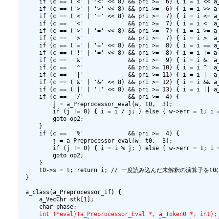
     int (*eval)(a_Preprocessor_Eval *, a_Token0 *, int);