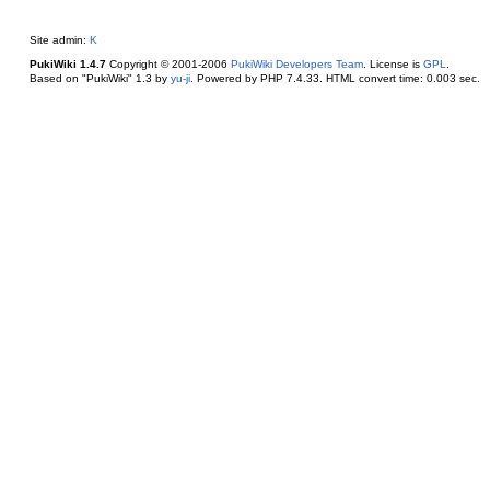
Site admin:
K
PukiWiki 1.4.7
Copyright © 2001-2006
PukiWiki Developers Team
. License is
GPL
.
Based on "PukiWiki" 1.3 by
yu-ji
. Powered by PHP 7.4.33. HTML convert time: 0.003 sec.