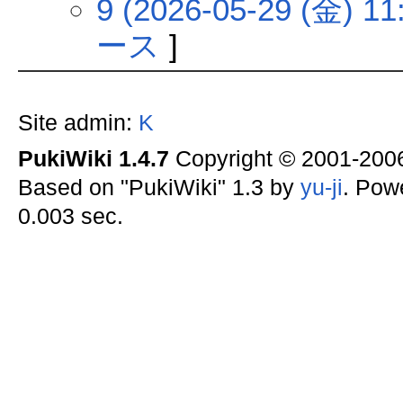
9 (2026-05-29 (金) 11
ース
]
Site admin:
K
PukiWiki 1.4.7
Copyright © 2001-20
Based on "PukiWiki" 1.3 by
yu-ji
. Pow
0.003 sec.