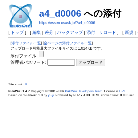
a4_d0006
への添付
https://essen.osask.jp/?a4_d0006
[
トップ
] [
編集
|
差分
|
バックアップ
|
添付
|
リロード
] [
新規
|
[
添付ファイル一覧
] [
全ページの添付ファイル一覧
]
アップロード可能最大ファイルサイズは 1,024KB です。
添付ファイル:
管理者パスワード:
Site admin:
K
PukiWiki 1.4.7
Copyright © 2001-2006
PukiWiki Developers Team
. License is
GPL
.
Based on "PukiWiki" 1.3 by
yu-ji
. Powered by PHP 7.4.33. HTML convert time: 0.003 sec.