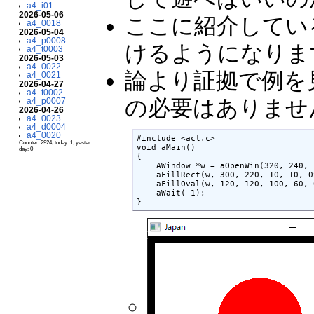
a4_i01
2026-05-06
ここに紹介してい
a4_0018
2026-05-04
a4_p0008
けるようになりま
a4_t0003
2026-05-03
a4_0022
論より証拠で例を
a4_0021
2026-04-27
a4_t0002
の必要はありませ
a4_p0007
2026-04-26
a4_0023
a4_d0004
a4_0020
#include <acl.c>

Counter: 2924, today: 1, yester
void aMain()

day: 0
{

    AWindow *w = aOpenWin(320, 2
    aFillRect(w, 300, 220, 10, 1
    aFillOval(w, 120, 120, 100, 6
    aWait(-1);                  
}