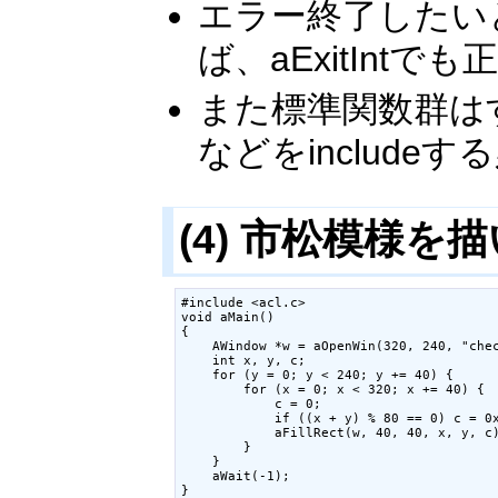
エラー終了したいときは
ば、aExitInt
また標準関数群はすべ
などをinclude
(4) 市松模様を
#include <acl.c>

void aMain()

{

    AWindow *w = aOpenWin(320, 240, "chec
    int x, y, c;

    for (y = 0; y < 240; y += 40) {

        for (x = 0; x < 320; x += 40) {

            c = 0;

            if ((x + y) % 80 == 0) 
            aFillRect(w, 40, 40, x, y, c)
        }

    }

    aWait(-1);

}