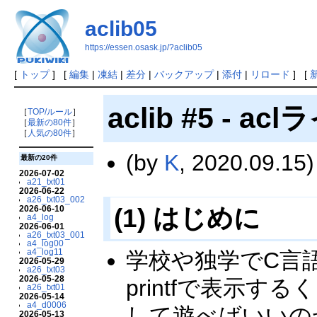
aclib05
https://essen.osask.jp/?aclib05
[
トップ
] [
編集
|
凍結
|
差分
|
バックアップ
|
添付
|
リロード
] [
aclib #5 - a
［
TOP/ルール
］
［
最新の80件
］
［
人気の80件
］
(by
K
, 2020.09.15)
最新の20件
2026-07-02
a21_txt01
2026-06-22
a26_txt03_002
(1) はじめに
2026-06-10
a4_log
2026-06-01
a26_txt03_001
a4_log00
a4_log11
学校や独学でC言語
2026-05-29
a26_txt03
2026-05-28
printfで表示
a26_txt01
2026-05-14
a4_d0006
して遊べばいいの
2026-05-13