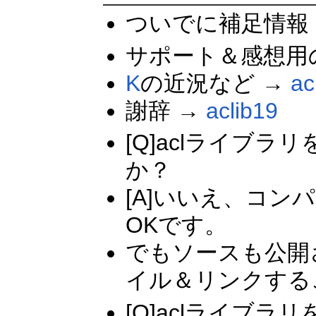
ついでに補足情報
サポート＆感想用の
K
の近況など →
ac
謝辞 →
aclib19
[Q]aclライブ
か？
[A]いいえ、コ
OKです。
でもソースも公開
イル＆リンクする
[Q]aclライブ