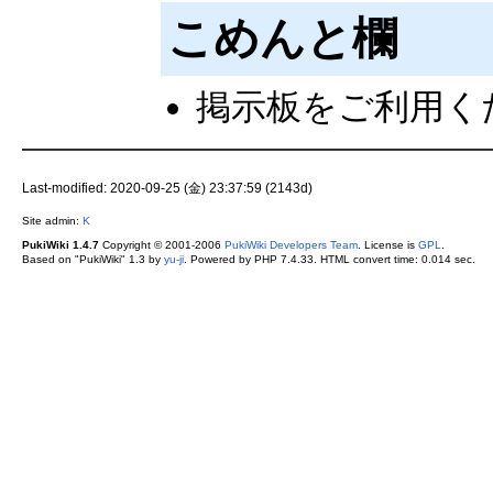
こめんと欄
掲示板をご利用く
Last-modified: 2020-09-25 (金) 23:37:59 (2143d)
Site admin:
K
PukiWiki 1.4.7
Copyright © 2001-2006
PukiWiki Developers Team
. License is
GPL
.
Based on "PukiWiki" 1.3 by
yu-ji
. Powered by PHP 7.4.33. HTML convert time: 0.014 sec.