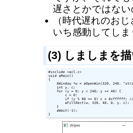
遅さとかではない
（時代遅れのおじ
いち感動してしま
(3) しましまを
#include <acl.c>

void aMain()

{

    AWindow *w = aOpenWin(320, 240, "stri
    int y, c;

    for (y = 0; y < 240; y += 40) {

        c = 0;

        if (y % 80 == 0) c = 0xffff
        aFillRect(w, 320, 40, 0, y, c);

    }

    aWait(-1);

}