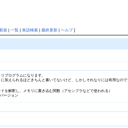
新規
|
一覧
|
単語検索
|
最終更新
|
ヘルプ
]
ライブラリプログラムになります。
ブラリに加えられるほどきちんと書いてないけど、しかしそれなりには有用なの
ソースコードを解釈し、メモリに書き込む関数（アセンブラなどで使われる）
のバージョン