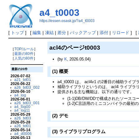
a4_t0003
https://essen.osask.jp/?a4_t0003
[
トップ
] [
編集
|
凍結
|
差分
|
バックアップ
|
添付
|
リロード
] [
acl4のページt0003
［
TOP/ルール
］
［
最新の80件
］
［
人気の80件
］
(by
K
, 2026.05.04)
最新の20件
(1) 概要
2026-07-02
a21_txt01
a4_t0003 は、 acl4v1 の2番目の補助
2026-06-22
補助ライブラリというのは、 acl4 ライ
a26_txt03_002
提供される主な機能は、以下の通りです。
2026-06-10
a4_log
(1-1)DB/DW/DDで構成された
2026-06-01
a26_txt03_001
(1-2)C言語用のミニコンパイラの最初
a4_log00
a4_log11
2026-05-29
(2) デモ
a26_txt03
2026-05-28
a26_txt01
2026-05-14
(3) ライブラリプログラム
a4_d0006
2026-05-13