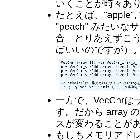
いくことが時々あ
たとえば、"apple", "ban
"peach" みた
合、とりあえずこ
ばいいのですが）
VecChr array[1], *p; VecChr_ini(_a_ a
p = VecChr_stkAdd(array, sizeof (
p = VecChr_stkAdd(array, sizeof (Vec
p = VecChr_stkAdd(array, sizeof (Vec
// stkAdd()は、指定されたサイズだけarr
// そこを VecChr で init して、 文字
一方で、VecChrは
す。だから arra
スが変わることが
もしもメモリアド