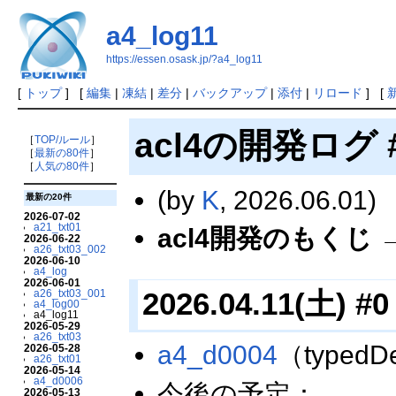
a4_log11
https://essen.osask.jp/?a4_log11
[
トップ
] [
編集
|
凍結
|
差分
|
バックアップ
|
添付
|
リロード
] [
acl4の開発ログ 
［
TOP/ルール
］
［
最新の80件
］
［
人気の80件
］
(by
K
, 2026.06.01)
最新の20件
2026-07-02
a21_txt01
acl4開発のもくじ 
2026-06-22
a26_txt03_002
2026-06-10
a4_log
2026-06-01
2026.04.11(土) #0
a26_txt03_001
a4_log00
a4_log11
2026-05-29
a26_txt03
a4_d0004
（type
2026-05-28
a26_txt01
2026-05-14
a4_d0006
今後の予定：
2026-05-13