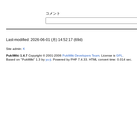
コメント
Last-modified: 2026-06-01 (月) 14:52:17 (69d)
Site admin:
K
PukiWiki 1.4.7
Copyright © 2001-2006
PukiWiki Developers Team
. License is
GPL
.
Based on "PukiWiki" 1.3 by
yu-ji
. Powered by PHP 7.4.33. HTML convert time: 0.014 sec.