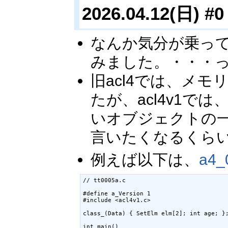
2026.04.12(日) #0
なんか気分が乗っ
みました。・・・
旧acl4では、メ
たが、acl4v1では、
いオブジェクトの
言いたくなるくら
例えば以下は、
a4_
// tt0005a.c

#define a_Version 1

#include <acl4v1.c>

class_(Data) { SetElm elm[2]; int age; };
int main()
