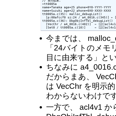
// 実行結果.

>tt0005a

name=Tanaka age=25 phone=0Y0-YYYY-YYYY

name=Suzuki age=22 phone=0X0-XXXX-XXXX

tt0005a.c(35): malloc_debugList()

  [p:00afccf0 sz:24 / a4_0016.c(345
tt0005a.c(36): DbgObjInfTbl_debugList()

  [VecChr / a4_0016.c(402)]  ← [註]ac
  [Set0 / tt0005a.c(10)]     ← [註]a
今までは、 mallo
「24バイトのメモリリ
目に由来する」と
ちなみに a4_0016.c
だからまあ、 VecCh
は VecChr を
わからないわけで
一方で、 acl4v