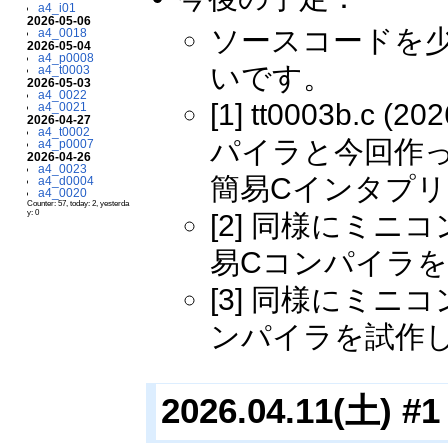
a4_i01
2026-05-06
ソースコードを
a4_0018
2026-05-04
a4_p0008
いです。
a4_t0003
2026-05-03
a4_0022
[1] tt0003b.c (2
a4_0021
2026-04-27
a4_t0002
パイラと今回作った
a4_p0007
2026-04-26
a4_0023
簡易Cインタプ
a4_d0004
a4_0020
Counter: 57, today: 2, yesterda
y: 0
[2] 同様にミ
易Cコンパイラ
[3] 同様にミ
ンパイラを試作
2026.04.11(土) #1