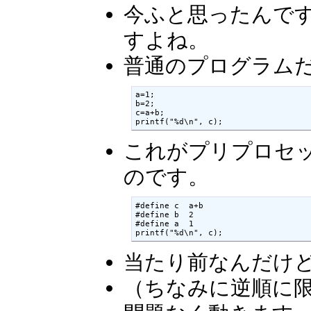
今ふと思ったんで
すよね。
普通のプログラム
a=1;

b=2;

c=a+b;

printf("%d\n", c);
これがプリプロセ
のです。
#define c  a+b

#define b  2

#define a  1

printf("%d\n", c);
当たり前なんだけ
（ちなみに逆順に限