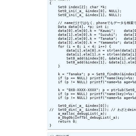
{

    Set0 index[2]; char *k;

    Set0_ini(_a_ &index[0], NULL);

    Set0_ini(_a_ &index[1], NULL);

    // nameだけではなく、phoneでもデータを検索
    Data data[4], *p; int i;

    data[0].elm[0].k = "Kawai";    data[0
    data[1].elm[0].k = "Suzuki";   data[1
    data[2].elm[0].k = "Tanaka";   data[2
    data[3].elm[0].k = "Yamamoto"; data[3
    for (i = 0; i < 4; i++) {

        data[i].elm[0].n = strlen(data[i]
        data[i].elm[1].n = strlen(data[i]
        Set0_add(&index[0], &data[i].elm[
        Set0_add(&index[1], &data[i].elm[
    }

    k = "Tanaka"; p = Set0_findKn(&index[
    if (p == NULL) printf("name(key)=%s: 
    if (p != NULL) printf("name=%s age=%d
    k = "0X0-XXXX-XXXX"; p = ptrSub(Set0_
    if (p == NULL) printf("name(key)=%s: 
    if (p != NULL) printf("name=%s age=%d
    Set0_din(_a_ &index[0]);

//  Set0_din(_a_ &index[1]); // わざとde
    a_malloc_debugList(_a);

    a_DbgObjInfTbl_debugList(_a);

    return 0;

}