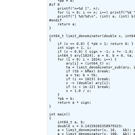
    *pb = b;

#if 0

    printf("n=%d [", n);

    for (i = 0; i <= n; i++) printf("%d "
    printf("] %d/%d\n", (int) a, (int) b)
#endif

    return a;

}

int64_t limit_denominator(double x, int64
{

    if (x == 0.0) { *pb = 1; return 0; }

    int sign = 1, i;

    if (x < 0.0) { sign = -1; x *= -1.0; 
    int64_t ary[1024], a = 0, b = 0, ta, 
    for (i = 0; i < 1024; i++) {

        ary[i] = (int64_t) x;

        ta = limit_denominator_sub(ary, i
        if (tb > bMax) break;

        a = ta; b = tb;

        if (i == 1023) break;

        x -= (double) ary[i];

        if (x < 1e-12) break;

        x = 1.0 / x;

    }

    *pb = b;

    return a * sign;

}

int main()

{

    int64_t a, b;

    double x = 3.14159265358979323;

    a = limit_denominator(x, 10,   &b); p
    a = limit_denominator(x, 100,  &b); p