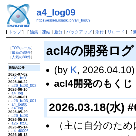
a4_log09
https://essen.osask.jp/?a4_log09
[
トップ
] [
編集
|
凍結
|
差分
|
バックアップ
|
添付
|
リロード
] [
acl4の開発ログ 
［
TOP/ルール
］
［
最新の80件
］
［
人気の80件
］
(by
K
, 2026.04.10)
最新の20件
2026-07-02
a21_txt01
acl4開発のもくじ
2026-06-22
a26_txt03_002
2026-06-10
a4_log
2026-06-01
a26_txt03_001
2026.03.18(水) #
a4_log00
a4_log11
2026-05-29
a26_txt03
2026-05-28
（主に自分のため
a26_txt01
2026-05-14
a4_d0006
2026-05-13