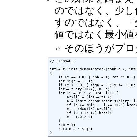
のではなく、少し
すのではなく、「
値ではなく最小値
そのほうがプロ
// tt0004b.c

int64_t limit_denominator2(double x, int6
{

    if (x == 0.0) { *pb = 1; return 0; }

    int sign = 1, i;

    if (x < 0.0) { sign = -1; x *= -1.0; 
    int64_t ary[1024], a, b;

    for (i = 0; i < 1024; i++) {

        ary[i] = (int64_t) x;

        a = limit_denominator_sub(ary, i,
        if (b >= bMin || i == 1023) break
        x -= (double) ary[i];

        if (x < 1e-12) break;

        x = 1.0 / x;

    }

    *pb = b;

    return a * sign;

}