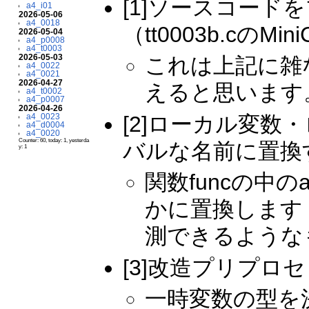
[1]ソースコー
a4_i01
2026-05-06
a4_0018
（tt0003b.cの
2026-05-04
a4_p0008
a4_t0003
2026-05-03
これは上記に雑
a4_0022
a4_0021
2026-04-27
えると思います
a4_t0002
a4_p0007
2026-04-26
[2]ローカル変
a4_0023
a4_d0004
a4_0020
Counter: 60, today: 1, yesterda
バルな名前に置換
y: 1
関数funcの中の
かに置換します
測できるような
[3]改造プリプ
一時変数の型を