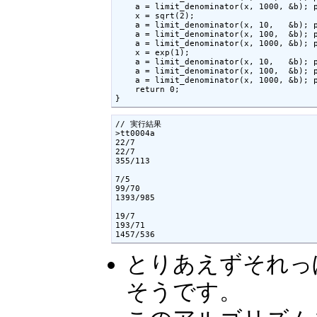
    a = limit_denominator(x, 1000, &b); p
    x = sqrt(2);

    a = limit_denominator(x, 10,   &b); p
    a = limit_denominator(x, 100,  &b); p
    a = limit_denominator(x, 1000, &b); p
    x = exp(1);

    a = limit_denominator(x, 10,   &b); p
    a = limit_denominator(x, 100,  &b); p
    a = limit_denominator(x, 1000, &b); p
    return 0;

}
// 実行結果

>tt0004a

22/7

22/7

355/113

7/5

99/70

1393/985

19/7

193/71

1457/536
とりあえずそれっ
そうです。