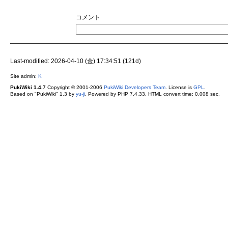
コメント
Last-modified: 2026-04-10 (金) 17:34:51 (121d)
Site admin:
K
PukiWiki 1.4.7
Copyright © 2001-2006
PukiWiki Developers Team
. License is
GPL
.
Based on "PukiWiki" 1.3 by
yu-ji
. Powered by PHP 7.4.33. HTML convert time: 0.008 sec.