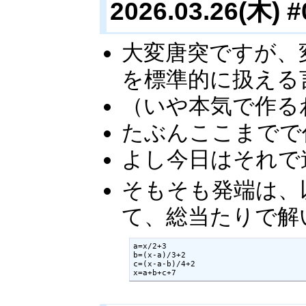
2026.03.26(木) #
大変唐突ですが、
を標準的に扱える
（いや本気で作る
たぶんここまでで
よし今日はそれで
そもそも発端は、
て、総当たりで解
a=x/2+3

b=(x-a)/3+2

c=(x-a-b)/4+2

x=a+b+c+7