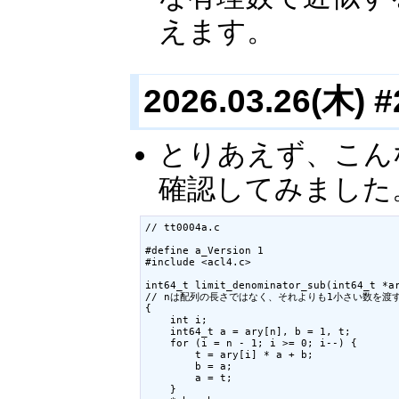
えます。
2026.03.26(木) #
とりあえず、こん
確認してみました
// tt0004a.c

#define a_Version 1

#include <acl4.c>

int64_t limit_denominator_sub(int64_t *ar
// nは配列の長さではなく、それよりも1小さい数を渡す.
{

    int i;

    int64_t a = ary[n], b = 1, t;

    for (i = n - 1; i >= 0; i--) {

        t = ary[i] * a + b;

        b = a;

        a = t;

    }
