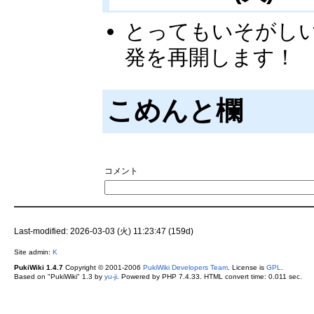
とってもいそがし
発を再開します！
こめんと欄
コメント
Last-modified: 2026-03-03 (火) 11:23:47 (159d)
Site admin:
K
PukiWiki 1.4.7
Copyright © 2001-2006
PukiWiki Developers Team
. License is
GPL
.
Based on "PukiWiki" 1.3 by
yu-ji
. Powered by PHP 7.4.33. HTML convert time: 0.011 sec.