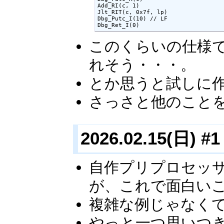
Add_RI(c, 1)

Jlt_RIT(c, 0x7f, lp)

Dbg_Putc_I(10) // LF

Dbg_Ret_I(0)
このくらいの仕様
れそう・・・。
とか思うと試しに
さっさと他のこと
2026.02.15(日) #1
自作プリプロセッ
が、これで面白い
複雑な例じゃなく
やっと一つ思いつ