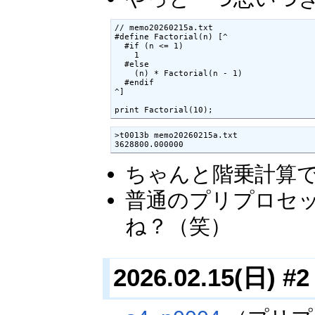
// memo20260215a.txt

#define Factorial(n) [^

  #if (n <= 1)

    1

  #else

    (n) * Factorial(n - 1)

  #endif

^]

print Factorial(10);
>t0013b memo20260215a.txt

3628800.000000
ちゃんと階乗計算
普通のプリプロセ
ね？（笑）
2026.02.15(日) #2