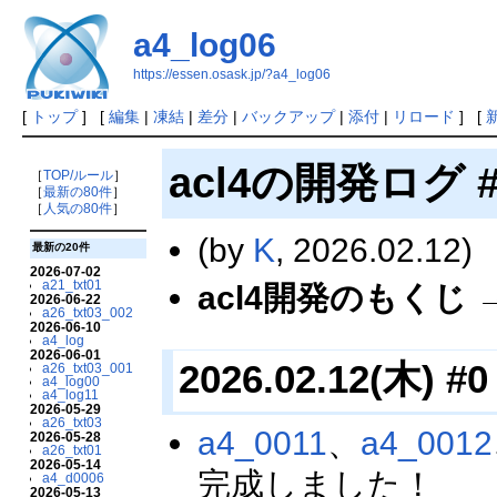
a4_log06
https://essen.osask.jp/?a4_log06
[
トップ
] [
編集
|
凍結
|
差分
|
バックアップ
|
添付
|
リロード
] [
acl4の開発ログ #
［
TOP/ルール
］
［
最新の80件
］
［
人気の80件
］
(by
K
, 2026.02.12)
最新の20件
2026-07-02
a21_txt01
acl4開発のもくじ 
2026-06-22
a26_txt03_002
2026-06-10
a4_log
2026-06-01
2026.02.12(木) #0
a26_txt03_001
a4_log00
a4_log11
2026-05-29
a26_txt03
a4_0011
、
a4_0012
2026-05-28
a26_txt01
2026-05-14
完成しました！
a4_d0006
2026-05-13