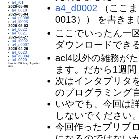
a4_i01
a4_d0002
（ここまで
2026-05-06
a4_0018
2026-05-04
0013）） を書き
a4_p0008
a4_t0003
2026-05-03
a4_0022
ここでいったん一
a4_0021
2026-04-27
a4_t0002
ダウンロードできる
a4_p0007
2026-04-26
a4_0023
acl4以外の雑務
a4_d0004
a4_0020
Counter: 194, today: 1, yesterd
ます。だから1週
ay: 1
次はインタプリタを
のプログラミング
いやでも、今回は
しないでください
今回作ったプリプ
になるのではない