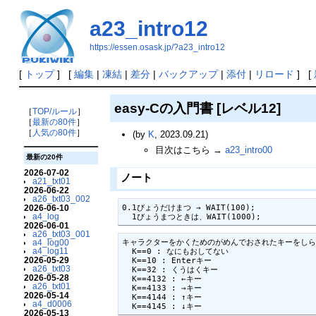
a23_intro12
https://essen.osask.jp/?a23_intro12
[
トップ
] [
編集
|
凍結
|
差分
|
バックアップ
|
添付
|
リロード
] [
easy-Cの入門書 [レベル12]
［
TOP/ルール
］
［
最新の80件
］
［
人気の80件
］
(by
K
, 2023.09.21)
目次はこちら →
a23_intro00
最新の20件
2026-07-02
ノート
a21_txt01
2026-06-22
a26_txt03_002
0.1びょうだけまつ → WAIT(100);

2026-06-10
a4_log
  1びょうまつときは、WAIT(1000);
2026-06-01
a26_txt03_001
キャラクターをかくためのがめんでおされたキーをしらべる →
a4_log00
a4_log11
  K==0 : なにもおしてない

2026-05-29
  K==10 : Enterキー

a26_txt03
  K==32 : くうはくキー

2026-05-28
  K==4132 : ←キー

a26_txt01
  K==4133 : →キー

2026-05-14
  K==4144 : ↑キー

a4_d0006
  K==4145 : ↓キー
2026-05-13