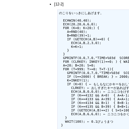
[12-2]
のこりをいっきにしあげます。

  ECHWIN(40,40);

  ECH(20,20,6,6,0);

  FOR (K=0; K<20;) {

    A=RND(40);

    B=RND(39)+1;

    IF (GETECH(A,B)==0) {

      ECH(A,B,2,3,0);

      K=K+1;

    }

  }

  GPRINTF(0,0,7,0,"TIME=%03d  SCORE
  FOR (CLRKEY; INKEY(1)==0; ) { WAI
  A=20; B=20; S=0;

  FOR (T=999; T>=0; T=T-1){

    GPRINTF(0,0,7,0,"TIME=%03d  
    IF (S==2000) { BREAK; } ← 2
    K=INKEY(1);

    IF (K>0) { ← もしもなにかキーをおし
      CLRKEY; ← おしすぎたキーがあればす
      ECH(A,B,0,0,0); ← ニコニコをけす
      IF (K==4132 && A>0)  { 
      IF (K==4133 && A<39) { A
      IF (K==4134 && B>1)  { B=B-1;
      IF (K==4135 && B<39) { B=B+1;
      IF (GETECH(A,B)==2) { S=S
      ECH(A,B,6,6,0); ← ニコニコをかく
   }

   WAIT(100); ← 0.1びょうまつ

 }
