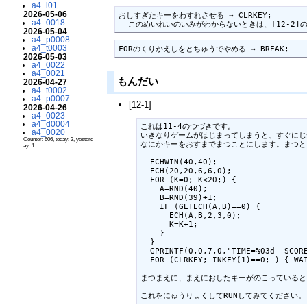
a4_i01
2026-05-06
おしすぎたキーをわすれさせる → CLRKEY;

a4_0018
  このめいれいのいみがわからないときは、[12-2
2026-05-04
a4_p0008
a4_t0003
FORのくりかえしをとちゅうでやめる → BREAK;
2026-05-03
a4_0022
a4_0021
もんだい
2026-04-27
a4_t0002
a4_p0007
[12-1]
2026-04-26
a4_0023
a4_d0004
これは11-4のつづきです。

a4_0020
いきなりゲームがはじまってしまうと、すぐにじ
Counter: 606, today: 2, yesterd
なにかキーをおすまでまつことにします。まつとき
ay: 1
  ECHWIN(40,40);

  ECH(20,20,6,6,0);

  FOR (K=0; K<20;) {

    A=RND(40);

    B=RND(39)+1;

    IF (GETECH(A,B)==0) {

      ECH(A,B,2,3,0);

      K=K+1;

    }

  }

  GPRINTF(0,0,7,0,"TIME=%03d  SCORE
  FOR (CLRKEY; INKEY(1)==0; ) { WAI
まつまえに、まえにおしたキーがのこっているとこま
これをにゅうりょくしてRUNしてみてください。