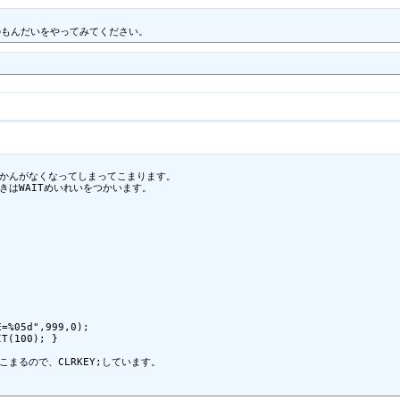
]のもんだいをやってみてください。
かんがなくなってしまってこまります。

はWAITめいれいをつかいます。

=%05d",999,0);

T(100); }

るので、CLRKEY;しています。
