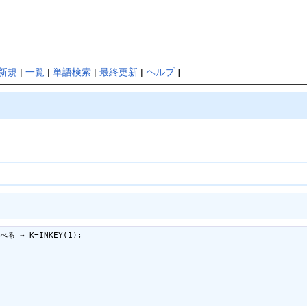
新規
|
一覧
|
単語検索
|
最終更新
|
ヘルプ
]
 K=INKEY(1);
