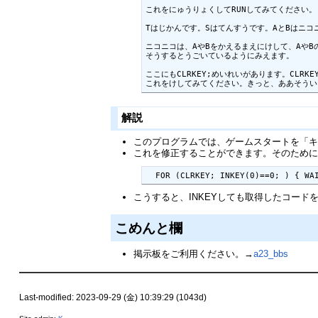
これをにゅうりょくしてRUNしてみてください。

Tはじかんです。Sはてんすうです。AとBはニコ
ニコニコは、AやBをかえるまえにけして、AやB
そうするとうごいているようにみえます。

ここにもCLRKEY;めいれいがあります。CLR
これをけしてみてください。きっと、ああそうい
解説
このプログラムでは、ゲームスタートを「
これを修正することができます。そのため
  FOR (CLRKEY; INKEY(0)==0; ) { WA
こうすると、INKEYしても取得したコー
こめんと欄
掲示板をご利用ください。→
a23_bbs
Last-modified: 2023-09-29 (金) 10:39:29 (1043d)