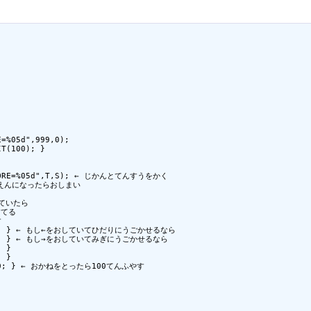
=%05d",999,0);

T(100); }

SCORE=%05d",T,S); ← じかんとてんすうをかく

000えんになったらおしまい

ていたら

てる



A=A-1; } ← もし←をおしていてひだりにうごかせるなら

=A+1; } ← もし→をおしていてみぎにうごかせるなら

 }

 }

+100; } ← おかねをとったら100てんふやす


