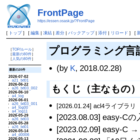
FrontPage
https://essen.osask.jp/?FrontPage
[
トップ
] [
編集
|
凍結
|
差分
|
バックアップ
|
添付
|
リロード
] [
プログラミング言語 E
［
TOP/ルール
］
［
最新の80件
］
［
人気の80件
］
(by
K
, 2018.02.28)
最新の20件
2026-07-02
a21_txt01
2026-06-22
もくじ（主なもの
a26_txt03_002
2026-06-10
a4_log
2026-06-01
a26_txt03_001
[2026.01.24] acl4ラ
a4_log00
a4_log11
[2023.08.03] easy
2026-05-29
a26_txt03
2026-05-28
[2023.02.09] easy-C 
a26_txt01
2026-05-14
a4_d0006
2026-05-13