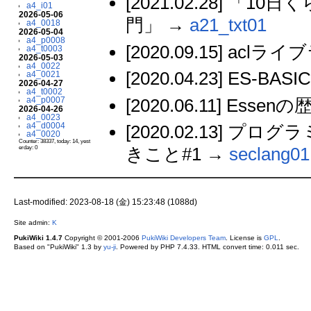
[2021.02.28]
a4_i01
2026-05-06
門」 →
a21_txt01
a4_0018
2026-05-04
a4_p0008
[2020.09.15] acl
a4_t0003
2026-05-03
a4_0022
[2020.04.23] ES-BA
a4_0021
2026-04-27
a4_t0002
[2020.06.11] Essen
a4_p0007
2026-04-26
a4_0023
a4_d0004
[2020.02.13]
a4_0020
Counter: 38337, today: 14, yest
きこと#1 →
seclang01
erday: 0
Last-modified: 2023-08-18 (金) 15:23:48 (1088d)
Site admin:
K
PukiWiki 1.4.7
Copyright © 2001-2006
PukiWiki Developers Team
. License is
GPL
.
Based on "PukiWiki" 1.3 by
yu-ji
. Powered by PHP 7.4.33. HTML convert time: 0.011 sec.